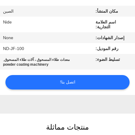
بنا
مكان المنشأ:
الصين
أخبار
اسم العلامة
Nide
التجارية:
إصدار الشهادات:
None
طلب
رقم الموديل:
ND-JF-100
اقتباس
تسليط الضوء:
,
معدات طلاء المسحوق ، آلات طلاء المسحوق
powder coating machinery
خريطة
الموقع
اتصل بنا!
PRIVACY
POLICY
منتجات مماثلة