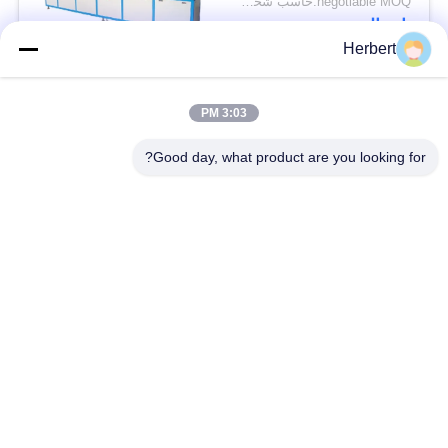
negotiable MOQ:حاسب شخصي 1
اتصال
Herbert
فئات شعبية
جميع
3:03 PM
Good day, what product are you looking for?
آلة لف حديد التسليح
آلة لف الجزء الثابت
آلة لف اللفائف
قطع غيار المحركات
الأوتوماتيكية
الكهربائية
خط انتاج الموتور
آلة لف الإبرة
آلة إدخال الورق
آلة إدخال لفائف