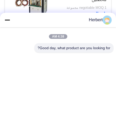
negotiable MOQ:1 مجموعة
اتصال
Herbert
فئات شعبية
جميع
4:38 AM
Good day, what product are you looking for?
آلة لف حديد التسليح
آلة لف الجزء الثابت
آلة لف اللفائف
قطع غيار المحركات
الأوتوماتيكية
الكهربائية
خط انتاج الموتور
آلة لف الإبرة
آلة إدخال الورق
آلة إدخال لفائف