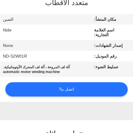
متعدد الأقطاب
بنا
مكان المنشأ:
الصين
أخبار
اسم العلامة
Nide
التجارية:
طلب
إصدار الشهادات:
None
اقتباس
رقم الموديل:
ND-S2W01R
تسليط الضوء:
,
آلة لف المروحة ، آلة لف المحرك الأوتوماتيكية
خريطة
automatic motor winding machine
الموقع
اتصل بنا!
PRIVACY
POLICY