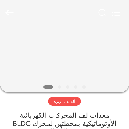
Ningbo
Nide
Tech
Co.,
Ltd.
All
Rights
Reserved.
منزل
المنتجات
حول
بنا
ضبط
آلة لف الإبرة
الجودة
معدات لف المحركات الكهربائية
اتصل
الأوتوماتيكية بمحطتين لمحرك BLDC