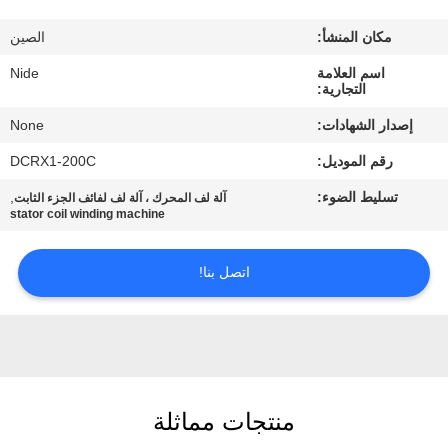
بنا
مكان المنشأ:
الصين
أخبار
اسم العلامة
Nide
التجارية:
إصدار الشهادات:
None
طلب
رقم الموديل:
DCRX1-200C
اقتباس
تسليط الضوء:
,
آلة لف المحرك ، آلة لف لفائف الجزء الثابت
stator coil winding machine
خريطة
الموقع
اتصل بنا!
PRIVACY
POLICY
منتجات مماثلة