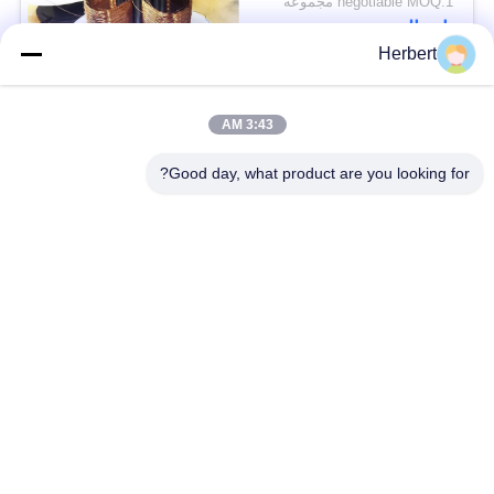
negotiable MOQ:1 مجموعة
اتصال
Herbert
فئات شعبية
جميع
3:43 AM
Good day, what product are you looking for?
آلة لف حديد التسليح
آلة لف الجزء الثابت
آلة لف اللفائف
قطع غيار المحركات
الأوتوماتيكية
الكهربائية
خط انتاج الموتور
آلة لف الإبرة
آلة إدخال الورق
آلة إدخال لفائف