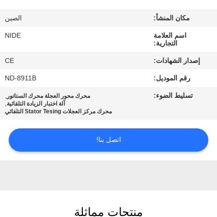
بنا
مكان المنشأ:
الصين
أخبار
اسم العلامة
NIDE
التجارية:
إصدار الشهادات:
CE
طلب
رقم الموديل:
ND-8911B
اقتباس
تسليط الضوء:
,
محرك محور العجلة محرك الستاتور
,
آلة اختبار الزيادة التلقائية
محرك مركز العجلات Stator Tesing التلقائي
خريطة
الموقع
اتصل بنا!
PRIVACY
POLICY
منتجات مماثلة