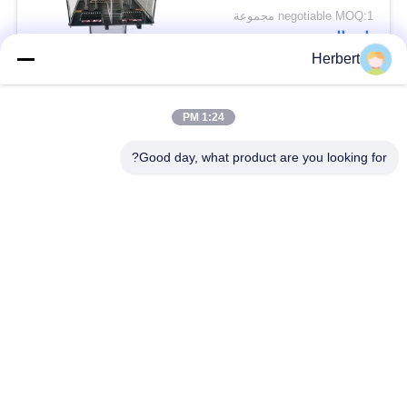
negotiable MOQ:1 مجموعة
اتصال
Herbert
فئات شعبية
جميع
1:24 PM
Good day, what product are you looking for?
آلة لف حديد التسليح
آلة لف الجزء الثابت
آلة لف اللفائف
قطع غيار المحركات
الأوتوماتيكية
الكهربائية
خط انتاج الموتور
آلة لف الإبرة
آلة إدخال الورق
آلة إدخال لفائف