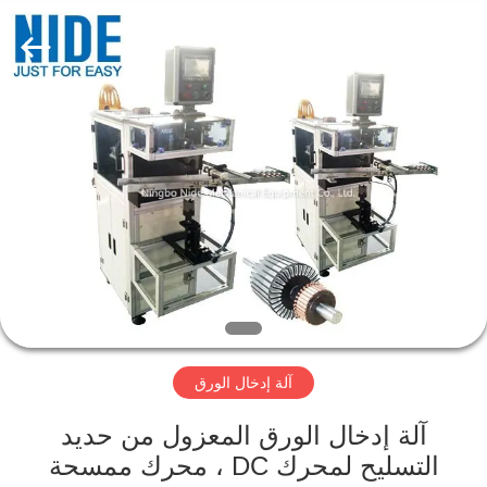
Ningbo
Nide
Tech
Co.,
Ltd.
All
Rights
Reserved.
منزل
المنتجات
حول
بنا
ضبط
آلة إدخال الورق
الجودة
آلة إدخال الورق المعزول من حديد
اتصل
التسليح لمحرك DC ، محرك ممسحة