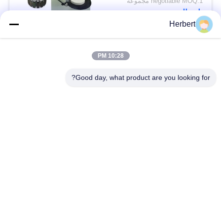
negotiable MOQ:1 مجموعة
اتصال
Herbert
فئات شعبية
جميع
10:28 PM
Good day, what product are you looking for?
آلة لف حديد التسليح
آلة لف الجزء الثابت
آلة لف اللفائف
قطع غيار المحركات
الأوتوماتيكية
الكهربائية
خط انتاج الموتور
آلة لف الإبرة
آلة إدخال الورق
آلة إدخال لفائف