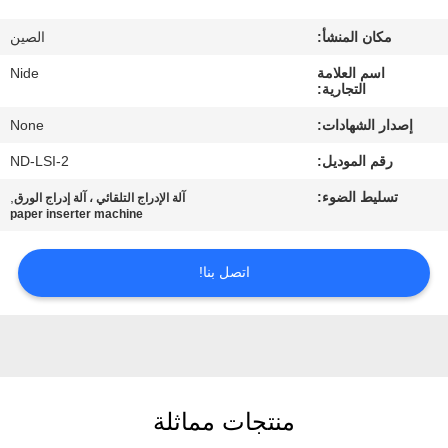
بنا
مكان المنشأ:
الصين
أخبار
اسم العلامة
Nide
التجارية:
إصدار الشهادات:
None
طلب
رقم الموديل:
ND-LSI-2
اقتباس
تسليط الضوء:
,
آلة الإدراج التلقائي ، آلة إدراج الورق
paper inserter machine
خريطة
الموقع
اتصل بنا!
PRIVACY
POLICY
منتجات مماثلة