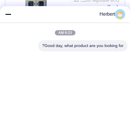
negotiable MOQ:حاسب شخصي 1
اتصال
Herbert
فئات شعبية
جميع
9:23 AM
Good day, what product are you looking for?
آلة لف حديد التسليح
آلة لف الجزء الثابت
آلة لف اللفائف
قطع غيار المحركات
الأوتوماتيكية
الكهربائية
خط انتاج الموتور
آلة لف الإبرة
آلة إدخال الورق
آلة إدخال لفائف