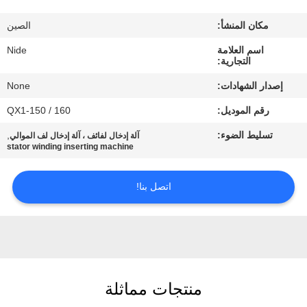
بنا
مكان المنشأ:
الصين
أخبار
اسم العلامة
Nide
التجارية:
إصدار الشهادات:
None
طلب
رقم الموديل:
QX1-150 / 160
اقتباس
تسليط الضوء:
,
آلة إدخال لفائف ، آلة إدخال لف الموالي
stator winding inserting machine
خريطة
الموقع
اتصل بنا!
PRIVACY
POLICY
منتجات مماثلة