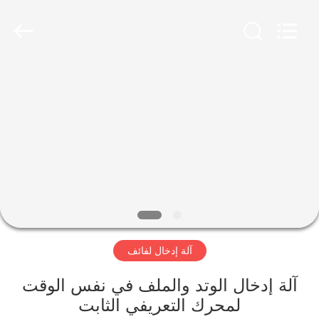
Ningbo
Nide
Tech
Co.,
Ltd.
All
Rights
Reserved.
منزل
المنتجات
حول
بنا
ضبط
آلة إدخال لفائف
الجودة
آلة إدخال الوتد والملف في نفس الوقت
اتصل
لمحرك التعريفي الثابت