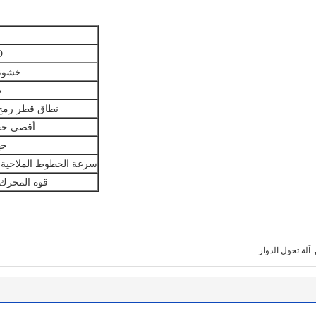
OD
خشون
ط
نطاق قطر رمح
أقصى حج
جه
سرعة الخطوط الملاحية 
قوة المحرك 
آلة تحول الدوار