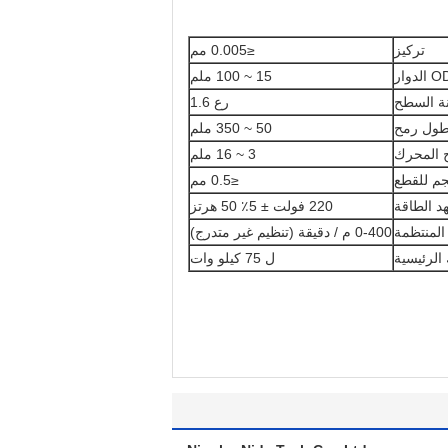
تركيز
≤0.005 مم
 الدوار
15 ~ 100 ملم
ة السطح
رع 1.6
ول رمح
50 ~ 350 ملم
 المحرك
3 ~ 16 ملم
م للقطع
≤0.5 مم
د الطاقة
220 فولت ± 5٪ 50 هرتز
المنتظمة
0-400 م / دقيقة (تنظيم غير متدرج)
الرئيسية
ل 75 كيلو وات