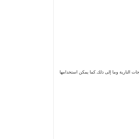
ر المحرك الصغير للمركبات ومحرك الدراجات النارية وما إلى ذلك.كما يمكن استخدامها