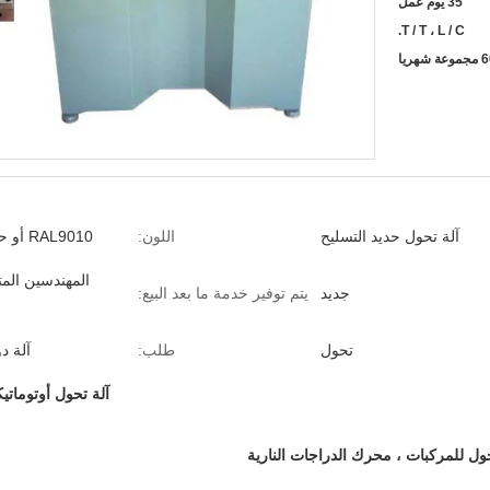
35 يوم عمل
T / T ، L / C.
عة شهريا
آلة تحول حديد التسليح
اللون:
RAL9010 أو حسب متطلبات العميل
المهندسين المت
جديد
يتم توفير خدمة ما بعد البيع:
تحول
طلب:
آلة د
آلة تحول أوتوماتيك
ول للمركبات ، محرك الدراجات النارية