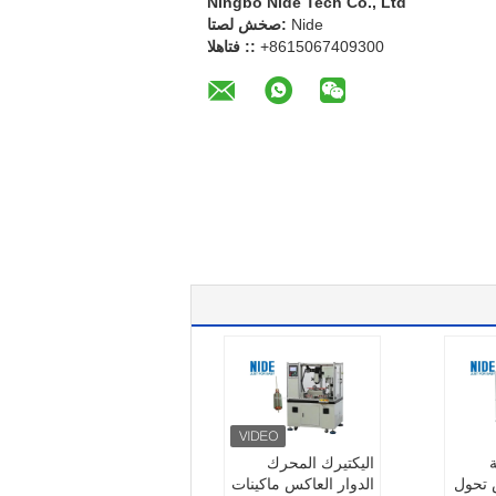
Ningbo Nide Tech Co., Ltd
Nide
اتصل شخص:
+8615067409300
الهاتف ::
اليكتيرك المحرك
 تحول
الدوار العاكس ماكينات