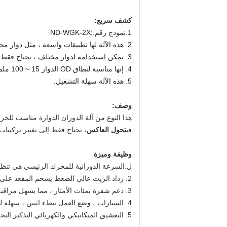
كشف سريع:
1.
نموذج رقم.:
ND-WGK-2X
2. هذه الآلة لها تطبيقات واسعة ، مثل دوار محرك الغسالة ، دوار محرك المروحة ، دوار المضخة ، إلخ.
3. يمكن استخدامه لدوار مختلف ، تحتاج فقط إلى تغيير الأدوات.
4. إنها مناسبة لنطاق OD الدوار 15 ~ 1
00 ملم.
5. هذه الآلة سهلة التشغيل.
وصف:
في
تحول العاكس
، تحتاج فقط إلى تغيير تركيبات
وظيفة وميزة
ل.السرعة الدورانية للمحرك الرئيسي هي تنظ
2. رذاذ الزيت عالي الضغط يشحم المقعد على شكل V وعمود الدوار ، وقت رش الزيت قابل للتعديل من الخارج
3. دعم شفرة بمئات الأمتار ، مما يسهل مراقبة درجة قطع التغذية بالشفرات والتحكم فيها
4. السيارات ، وضع العمل ببطء اثنين ، سهلة للتعديل
5. التعشيق الميكانيكي والكهربائي.التذكير التحذيري لموضع المستشعر والمشاكل الأخرى.