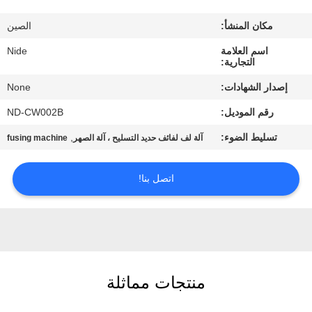
بنا
مكان المنشأ:
الصين
أخبار
اسم العلامة
Nide
التجارية:
إصدار الشهادات:
None
طلب
رقم الموديل:
ND-CW002B
اقتباس
تسليط الضوء:
,
آلة لف لفائف حديد التسليح ، آلة الصهر
fusing machine
خريطة
اتصل بنا!
الموقع
PRIVACY
POLICY
منتجات مماثلة