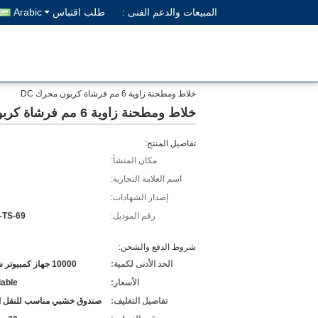
المبيعات والدعم الفنى :
طلب اقتباس
Arabic
خلاط ومطحنة زاوية 6 مم فرشاة كربون محرك DC
خلاط ومطحنة زاوية 6 مم فرشاة كربون محرك DC
تفاصيل المنتج:
مكان المنشأ:
اسم العلامة التجارية:
إصدار الشهادات:
رقم الموديل:
-TS-69
شروط الدفع والشحن:
الحد الأدنى لكمية:
10000 جهاز كمبيوتر شخصى
الأسعار:
iable
تفاصيل التغليف:
صندوق خشبي مناسب للنقل ا