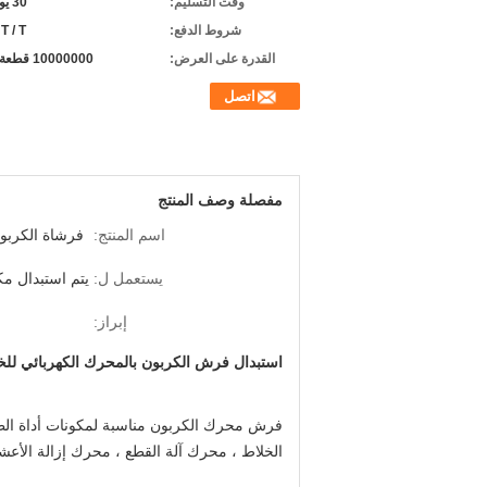
وقت التسليم:
30 يوم عمل
شروط الدفع:
 T / T
القدرة على العرض:
10000000 قطعة شهريا
اتصل
مفصلة وصف المنتج
اسم المنتج:
فرشاة الكربو
يستعمل ل:
يتم استبدال مك
إبراز:
استبدال فرش الكربون بالمحرك الكهربائي للخل
فرش محرك الكربون مناسبة لمكونات أداة الطا
الخلاط ، محرك آلة القطع ، محرك إزالة الأعشا