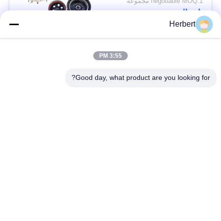
negotiable MOQ:1 مجموعة
اتصال
Herbert
فئات شعبية
جميع
3:55 PM
Good day, what product are you looking for?
آلة لف حديد التسليح
آلة لف الجزء الثابت
آلة لف اللفائف
قطع غيار المحركات
الأوتوماتيكية
الكهربائية
خط انتاج الموتور
آلة لف الإبرة
آلة إدخال الورق
آلة إدخال لفائف