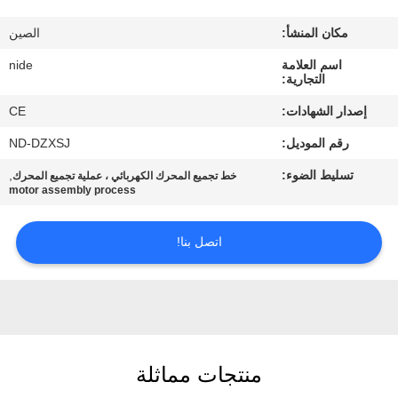
بنا
مكان المنشأ:
الصين
أخبار
اسم العلامة
nide
التجارية:
إصدار الشهادات:
CE
طلب
رقم الموديل:
ND-DZXSJ
اقتباس
تسليط الضوء:
,
خط تجميع المحرك الكهربائي ، عملية تجميع المحرك
motor assembly process
خريطة
الموقع
اتصل بنا!
PRIVACY
POLICY
منتجات مماثلة