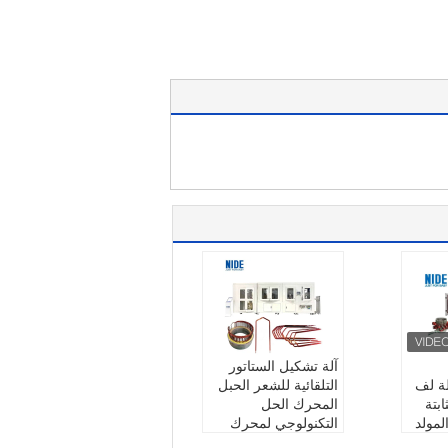
آلة تشكيل الستاتور
لة لف
التلقائية للشعر الحبل
بتة
المحرك الحل
لمولد
التكنولوجي لمحرك
لموجة
محرك السيارات