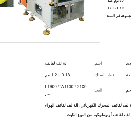
60 يوم عمل
T / T ، L / C.
يد
اسم:
آلة لف لفائف
قطر السلك:
0.18 ~ 1.2 مم
L1900 * W1100 * 2100
البعد:
مم
ة لف لفائف المحرك الكهربائي
,
آلة لف لفائف الهواء
لفائف أوتوماتيكية من النوع الثابت