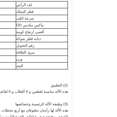
لف الرأس
قطر السلك
سرعة اللف
ماكس مكدس OD
أقصى ارتفاع كومة
ذبابة قطر شوكة
رقم التحويل
مزود الطاقة
وزن
البعد
(2) التطبيق:
هذه الآلة مناسبة لقطبين و 4 أقطاب و 6 لفائف أقطاب.
(3) وظيفة الآلة الرئيسية وخصائصها
هذه الآلة لها رأسان ملفوفان مع أربع محطات 
للفتحة ، وفتحة صغيرة لفائف الجزء الثابت.يم