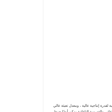
قدرة إنتاجية عالية ، ومعدل تعبئة عالي
ئي والفهرسة التلقائية.يمكن أيضًا ضبط