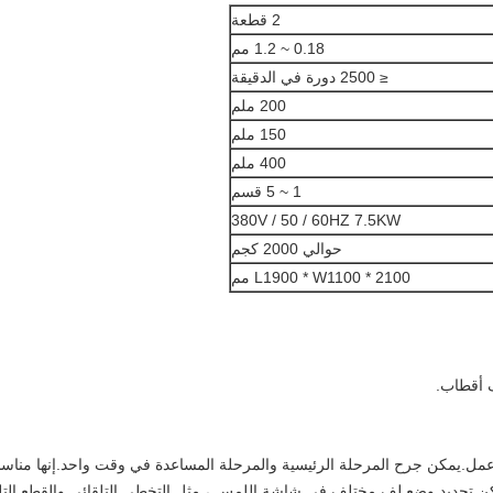
2 قطعة
0.18 ~ 1.2 مم
≤ 2500 دورة في الدقيقة
200 ملم
150 ملم
400 ملم
1 ~ 5 قسم
380V / 50 / 60HZ 7.5KW
حوالي 2000 كجم
L1900 * W1100 * 2100 مم
عمل.يمكن جرح المرحلة الرئيسية والمرحلة المساعدة في وقت واحد.إنها مناسبة ل
كن تحديد وضع لف مختلف في شاشة اللمس ، مثل التخطي التلقائي والقطع التلقا