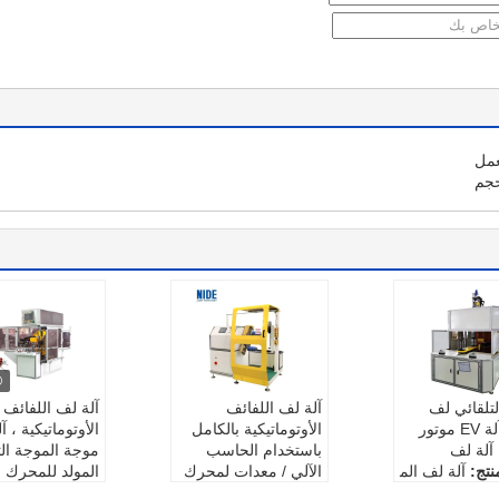
عمل
حجم
38 التلقائي لف
آلة لف اللفائف
آلة لف اللفائف
لفائف آلة EV موتور
الأوتوماتيكية بالكامل
الأوتوماتيكية ، آ
 آلة لف
باستخدام الحاسب
موجة الموجة الثا
نتج:
آلة لف الم
الآلي / معدات لمحرك
المولد للمحرك ا
بت EV
الطاقة الكبير
الاسم:
آلة لف ا