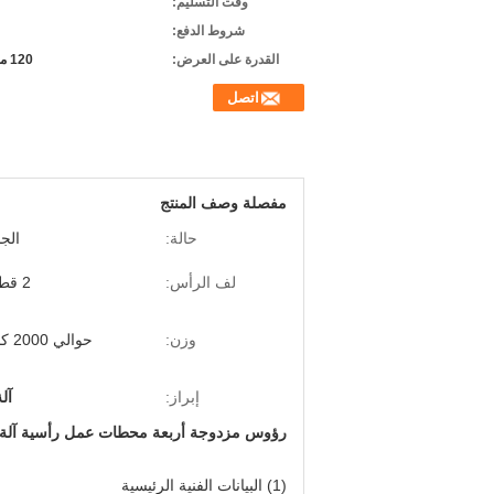
وقت التسليم:
شروط الدفع:
القدرة على العرض:
120 مجموعة في السنة
اتصل
مفصلة وصف المنتج
حالة:
الجد
لف الرأس:
2 قطعة
وزن:
حوالي 2000 كجم
إبراز:
آل
رؤوس مزدوجة أربعة محطات عمل رأسية آلة لف 
(1) البيانات الفنية الرئيسية