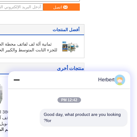
اتصل
أفضل المنتجات
ثمانية آلة لف لفائف محطة ال
للجزء الثابت المتوسط ​​والكبير ال
منتجات أخرى
Herbert
12:42 PM
آلة إدخال لفائف
0V
Good day, what product are you looking 
المحرك الأوتوماتيكية
for?
ذات الحجم المتوسط
إمانويل
الحالة:
جديد
اسم الم
وقت الملعب:
≥40 ثاني
حرك الثا